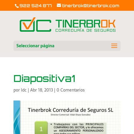
922 524 877
tinerbrok@tinerbrok.com
Seleccionar página
Diapositiva1
por
ldc
|
Abr 18, 2013
|
0 Comentarios