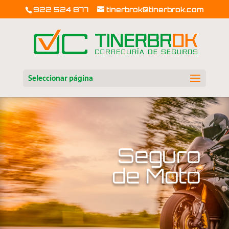
922 524 877
tinerbrok@tinerbrok.com
Seleccionar página
Seguro
de Moto