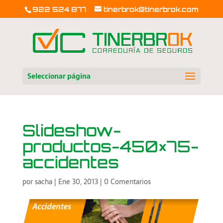
922 524 877
tinerbrok@tinerbrok.com
Seleccionar página
Slideshow-
productos-450×75-
accidentes
por
sacha
|
Ene 30, 2013
|
0 Comentarios