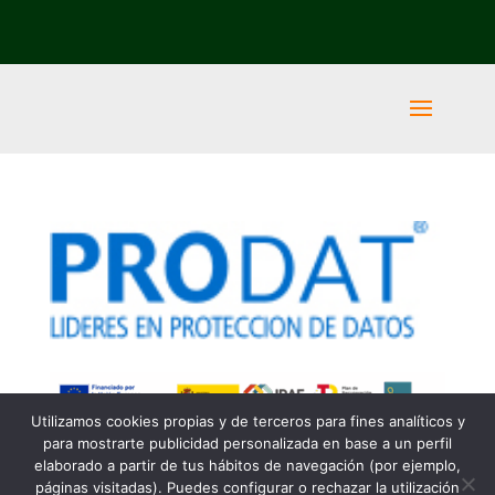
Utilizamos cookies propias y de terceros para fines analíticos y
para mostrarte publicidad personalizada en base a un perfil
elaborado a partir de tus hábitos de navegación (por ejemplo,
páginas visitadas). Puedes configurar o rechazar la utilización
Una web de: Y…Manera, Servicio de Diseño