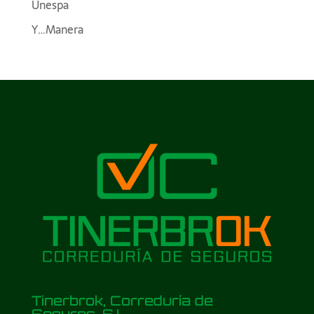
Unespa
Y…Manera
Tinerbrok, Correduría de
Seguros, S.L.