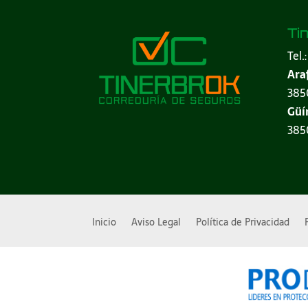
Ti
Tel.
Ara
3850
Güí
3850
Inicio
Aviso Legal
Política de Privacidad