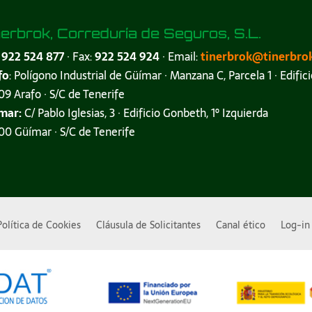
nerbrok, Correduría de Seguros, S.L.
:
922 524 877
· Fax:
922 524 924
· Email:
tinerbrok@tinerbro
fo
: Polígono Industrial de Güímar · Manzana C, Parcela 1 · Edifici
9 Arafo · S/C de Tenerife
mar:
C/ Pablo Iglesias, 3 · Edificio Gonbeth, 1º Izquierda
0 Güímar · S/C de Tenerife
Política de Cookies
Cláusula de Solicitantes
Canal ético
Log-in