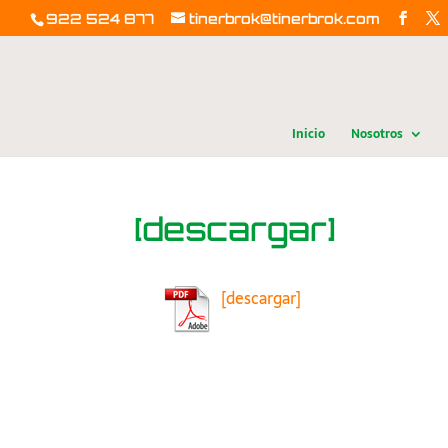
922 524 877
tinerbrok@tinerbrok.com
Inicio
Nosotros
[descargar]
[descargar]