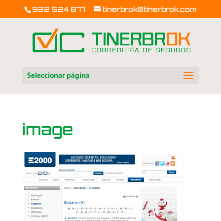
922 524 877
tinerbrok@tinerbrok.com
Seleccionar página
image