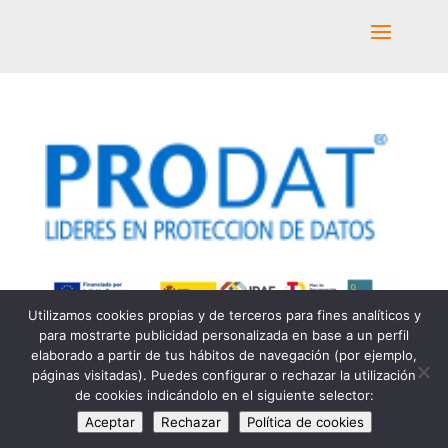
Utilizamos cookies propias y de terceros para fines analíticos y
para mostrarte publicidad personalizada en base a un perfil
elaborado a partir de tus hábitos de navegación (por ejemplo,
páginas visitadas). Puedes configurar o rechazar la utilización
Una web de: Y…Manera, Servicio de Diseño
de cookies indicándolo en el siguiente selector:
Gráfico, S.L. Copyright ©2024
Aceptar
Rechazar
Política de cookies