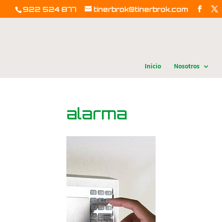
922 524 877
tinerbrok@tinerbrok.com
Inicio
Nosotros
alarma