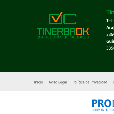
Ti
Tel.
Ara
3850
Güí
3850
Inicio
Aviso Legal
Política de Privacidad