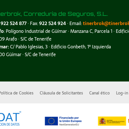
nerbrok, Correduría de Seguros, S.L.
:
922 524 877
· Fax:
922 524 924
· Email:
tinerbrok@tinerbro
fo
: Polígono Industrial de Güímar · Manzana C, Parcela 1 · Edifici
9 Arafo · S/C de Tenerife
mar:
C/ Pablo Iglesias, 3 · Edificio Gonbeth, 1º Izquierda
0 Güímar · S/C de Tenerife
Política de Cookies
Cláusula de Solicitantes
Canal ético
Log-in