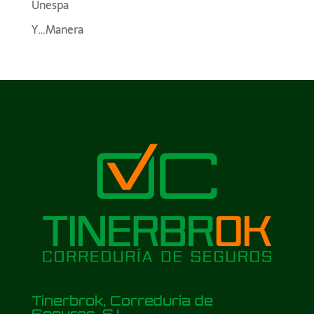
Unespa
Y…Manera
Tinerbrok, Correduría de
Seguros, S.L.