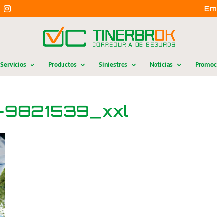
Em
Servicios
Productos
Siniestros
Noticias
Promoc
o-9821539_xxl