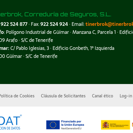
nerbrok, Correduría de Seguros, S.L.
:
922 524 877
· Fax:
922 524 924
· Email:
tinerbrok@tinerbro
fo
: Polígono Industrial de Güímar · Manzana C, Parcela 1 · Edifici
9 Arafo · S/C de Tenerife
mar:
C/ Pablo Iglesias, 3 · Edificio Gonbeth, 1º Izquierda
0 Güímar · S/C de Tenerife
Política de Cookies
Cláusula de Solicitantes
Canal ético
Log-in