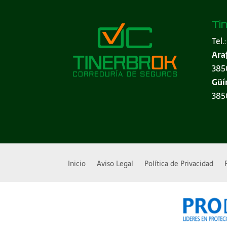
Ti
Tel.
Ara
3850
Güí
3850
Inicio
Aviso Legal
Política de Privacidad