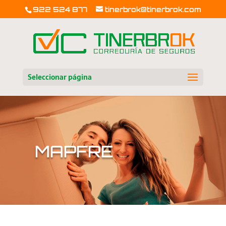
922 524 877
tinerbrok@tinerbrok.com
Seleccionar página
MAPFRE