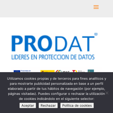
Utilizamos cookies propias y de terceros para fines analíticos y
para mostrarte publicidad personalizada en base a un perfil
elaborado a partir de tus hábitos de navegación (por ejemplo,
páginas visitadas). Puedes configurar o rechazar la utilización
Una web de: Y…Manera, Servicio de Diseño
de cookies indicándolo en el siguiente selector:
Gráfico, S.L. Copyright ©2024
Aceptar
Rechazar
Política de cookies