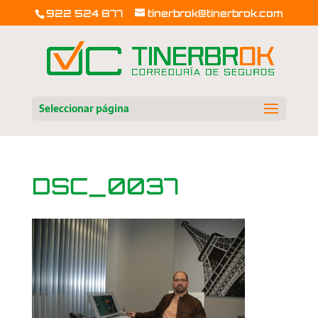
922 524 877
tinerbrok@tinerbrok.com
Seleccionar página
DSC_0037