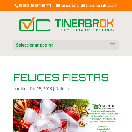
922 524 877
tinerbrok@tinerbrok.com
Seleccionar página
FELICES FIESTAS
por
ldc
|
Dic 18, 2013
|
Noticias