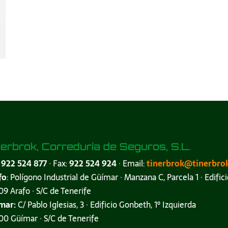
nerbrok, Correduría de Seguros, S.L.
:
922 524 877
· Fax:
922 524 924
· Email:
tinerbrok@tinerbro
fo
: Polígono Industrial de Güímar · Manzana C, Parcela 1 · Edifici
9 Arafo · S/C de Tenerife
mar:
C/ Pablo Iglesias, 3 · Edificio Gonbeth, 1º Izquierda
0 Güímar · S/C de Tenerife