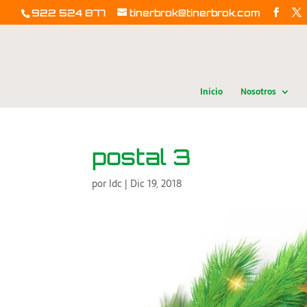
922 524 877
tinerbrok@tinerbrok.com
Inicio
Nosotros
postal 3
por
ldc
|
Dic 19, 2018