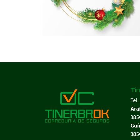
Ti
Tel.
Ara
3850
Güí
3850