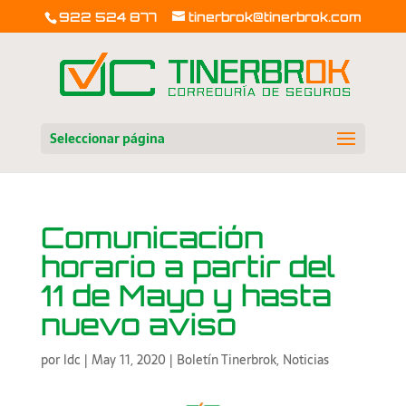
922 524 877
tinerbrok@tinerbrok.com
Seleccionar página
Comunicación
horario a partir del
11 de Mayo y hasta
nuevo aviso
por
ldc
|
May 11, 2020
|
Boletín Tinerbrok
,
Noticias